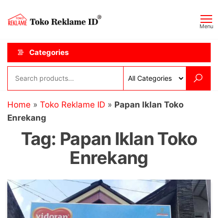
Skip
Toko
JAGOAN
to
IKLAN
Reklame
Menu
the
ID
content
Categories
Home
»
Toko Reklame ID
»
Papan Iklan Toko
Enrekang
Tag:
Papan Iklan Toko
Enrekang