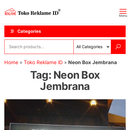
Skip
Toko
JAGOAN
to
IKLAN
Reklame
Menu
the
ID
content
Categories
Home
»
Toko Reklame ID
»
Neon Box Jembrana
Tag:
Neon Box
Jembrana