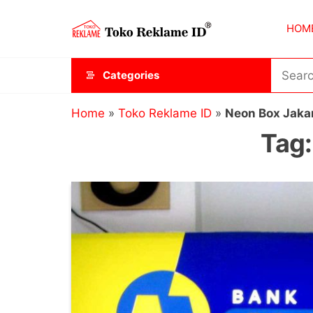
Skip
Toko
JAGOAN
to
HOM
IKLAN
Reklame
the
ID
content
Categories
Home
»
Toko Reklame ID
»
Neon Box Jaka
Tag