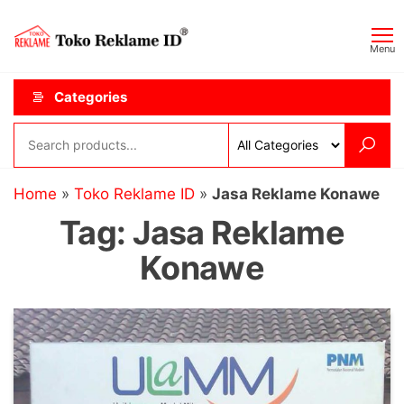
Skip
Toko
JAGOAN
to
IKLAN
Reklame
Menu
the
ID
content
Categories
Home
»
Toko Reklame ID
»
Jasa Reklame Konawe
Tag:
Jasa Reklame
Konawe