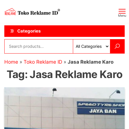
Skip
Toko
JAGOAN
to
IKLAN
Reklame
Menu
the
ID
content
Categories
Home
»
Toko Reklame ID
»
Jasa Reklame Karo
Tag:
Jasa Reklame Karo