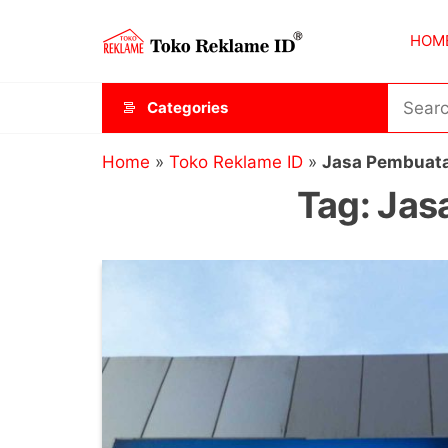
Skip
Toko
JAGOAN
to
HOM
IKLAN
Reklame
the
ID
content
Categories
Home
»
Toko Reklame ID
»
Jasa Pembuata
Tag:
Jas