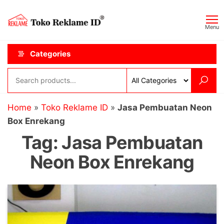
Skip
Toko
JAGOAN
to
IKLAN
Reklame
Menu
the
ID
content
Categories
Home
»
Toko Reklame ID
»
Jasa Pembuatan Neon
Box Enrekang
Tag:
Jasa Pembuatan
Neon Box Enrekang