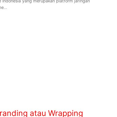
 Indonesia yang merupakan platform jaringan
ame…
randing atau Wrapping