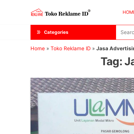
Skip
Toko
JAGOAN
to
HOM
IKLAN
Reklame
the
ID
content
Categories
Home
»
Toko Reklame ID
»
Jasa Advertisi
Tag:
J