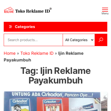
Skip
Toko
JAGOAN
to
IKLAN
Reklame
Menu
the
ID
content
Categories
Home
»
Toko Reklame ID
»
Ijin Reklame
Payakumbuh
Tag:
Ijin Reklame
Payakumbuh