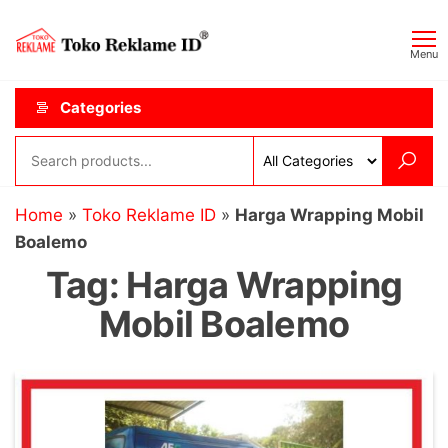
Skip
Toko
JAGOAN
to
IKLAN
Reklame
Menu
the
ID
content
Categories
Home
»
Toko Reklame ID
»
Harga Wrapping Mobil
Boalemo
Tag:
Harga Wrapping
Mobil Boalemo