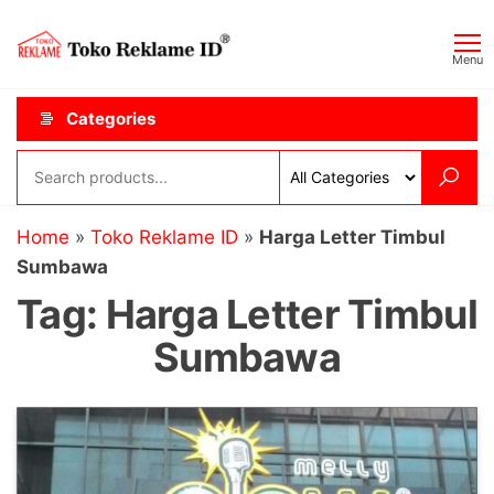
Skip
Toko
JAGOAN
to
IKLAN
Reklame
Menu
the
ID
content
Categories
Home
»
Toko Reklame ID
»
Harga Letter Timbul
Sumbawa
Tag:
Harga Letter Timbul
Sumbawa