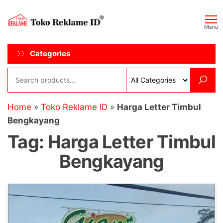
Skip
Toko
JAGOAN
to
IKLAN
Reklame
Menu
the
ID
content
Categories
Home
»
Toko Reklame ID
»
Harga Letter Timbul
Bengkayang
Tag:
Harga Letter Timbul
Bengkayang