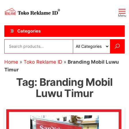
Skip
Toko
JAGOAN
to
IKLAN
Reklame
Menu
the
ID
content
Categories
Home
»
Toko Reklame ID
»
Branding Mobil Luwu
Timur
Tag:
Branding Mobil
Luwu Timur