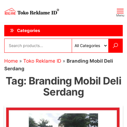
Skip
Toko
JAGOAN
to
IKLAN
Reklame
Menu
the
ID
content
Categories
Home
»
Toko Reklame ID
»
Branding Mobil Deli
Serdang
Tag:
Branding Mobil Deli
Serdang