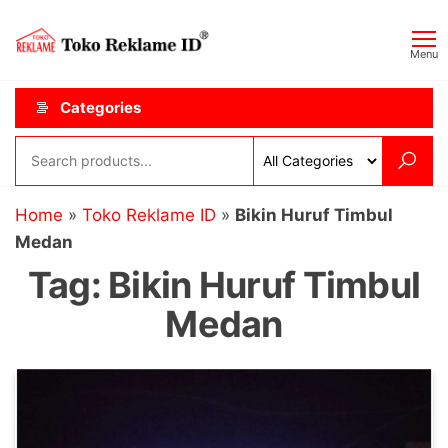
Skip
Toko
JAGOAN
to
IKLAN
Reklame
Menu
the
ID
content
Categories
Home
»
Toko Reklame ID
»
Bikin Huruf Timbul
Medan
Tag:
Bikin Huruf Timbul
Medan