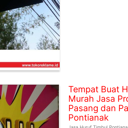
Tempat Buat H
Murah Jasa Pr
Pasang dan Pa
Pontianak
Jasa Huruf Timbul Pontian