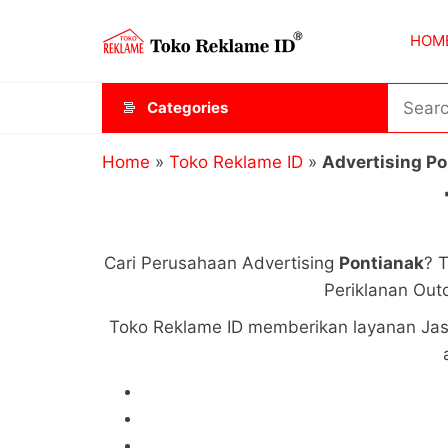
Skip
Toko
JAGOAN
to
HOM
IKLAN
Reklame
the
ID
content
Categories
Home
»
Toko Reklame ID
»
Advertising Po
Cari Perusahaan Advertising
Pontianak
? 
Periklanan Out
Toko Reklame ID memberikan layanan Jas