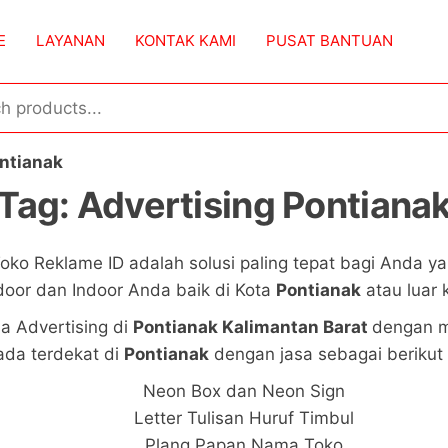
E
LAYANAN
KONTAK KAMI
PUSAT BANTUAN
ntianak
Tag:
Advertising Pontiana
Toko Reklame ID adalah solusi paling tepat bagi Anda
door dan Indoor Anda baik di Kota
Pontianak
atau luar 
a Advertising di
Pontianak Kalimantan Barat
dengan m
ada terdekat di
Pontianak
dengan jasa sebagai berikut 
Neon Box dan Neon Sign
Letter Tulisan Huruf Timbul
Plang Papan Nama Toko