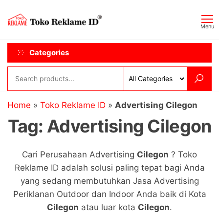
Skip
Toko
JAGOAN
to
IKLAN
Reklame
Menu
the
ID
content
Categories
Home
»
Toko Reklame ID
»
Advertising Cilegon
Tag:
Advertising Cilegon
Cari Perusahaan Advertising
Cilegon
? Toko
Reklame ID adalah solusi paling tepat bagi Anda
yang sedang membutuhkan Jasa Advertising
Periklanan Outdoor dan Indoor Anda baik di Kota
Cilegon
atau luar kota
Cilegon
.