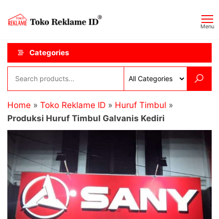
Skip
Toko
JAGOAN
to
IKLAN
Reklame
Menu
the
ID
content
Categories
Home
»
Toko Reklame ID
»
Huruf Timbul
»
Produksi Huruf Timbul Galvanis Kediri