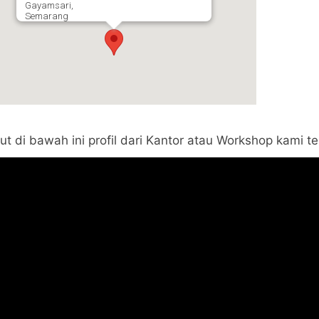
Gayamsari,
Semarang
kut di bawah ini profil dari Kantor atau Workshop kami