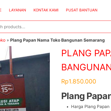
E
LAYANAN
KONTAK KAMI
PUSAT BANTUAN
oko
»
Plang Papan Nama Toko Bangunan Semarang
PLANG PA
BANGUNAN
Rp
1.850.000
Plang Papa
Harga Plang Papan 