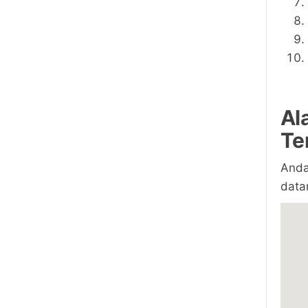
Al
Te
Anda
data