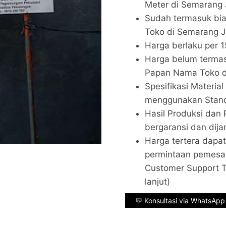
Meter di Semarang
Sudah termasuk bi
Toko di Semarang 
Harga berlaku per 
Harga belum termas
Papan Nama Toko d
Spesifikasi Materi
menggunakan Stand
Hasil Produksi dan
bergaransi dan dija
Harga tertera dapa
permintaan pemesa
Customer Support T
lanjut)
💬 Konsultasi via WhatsApp