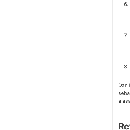
Dari 
seba
alas
Re