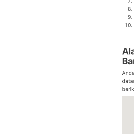
Al
Ba
Anda
data
berik