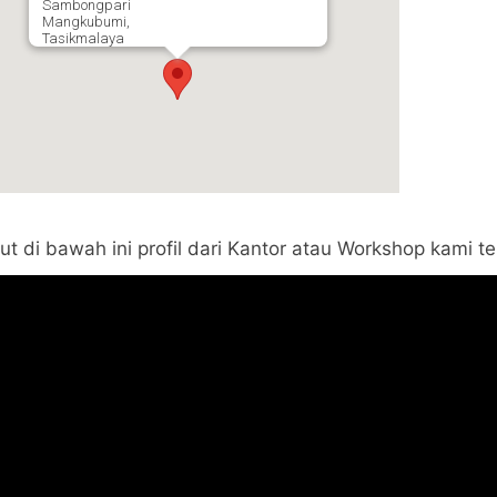
Sambongpari
Mangkubumi,
Tasikmalaya
kut di bawah ini profil dari Kantor atau Workshop kami t