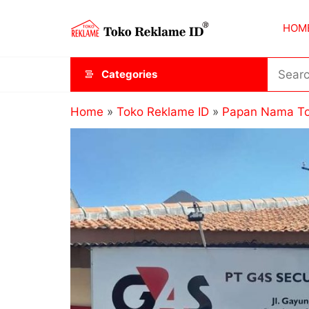
Skip
Toko
JAGOAN
to
HOM
IKLAN
Reklame
the
ID
content
Categories
Home
»
Toko Reklame ID
»
Papan Nama T