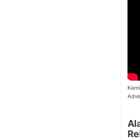
Kami
Adve
Al
Re