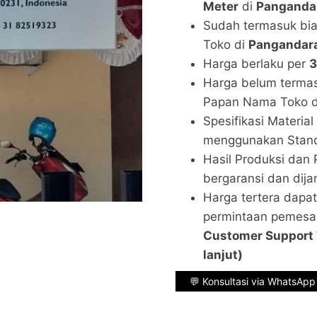
Meter
di
Pangandar
Sudah termasuk bi
Toko di
Pangandara
Harga berlaku per
3
Harga belum termas
Papan Nama Toko 
Spesifikasi Materi
menggunakan Stand
Hasil Produksi dan
bergaransi dan dija
Harga tertera dapa
permintaan pemesa
Customer Support T
lanjut)
💬 Konsultasi via WhatsApp