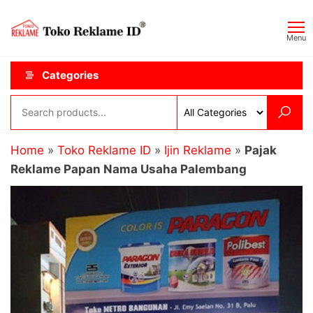
Skip
Toko
JAGOAN
to
IKLAN
Reklame
Menu
the
ID
content
Categories
Home
»
Toko Reklame ID
»
Ijin Reklame
»
Pajak
Reklame Papan Nama Usaha Palembang