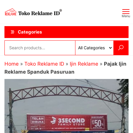
Skip
Toko
JAGOAN
to
IKLAN
Reklame
Menu
the
ID
content
Categories
Home
»
Toko Reklame ID
»
Ijin Reklame
»
Pajak Ijin
Reklame Spanduk Pasuruan