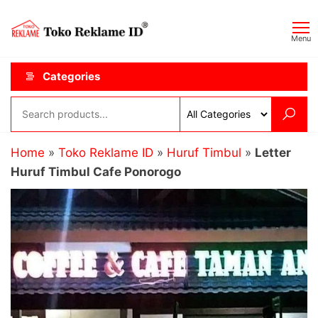
Skip
Toko
JAGOAN
to
IKLAN
Reklame
Menu
the
ID
content
Categories
Home
»
Toko Reklame ID
»
Huruf Timbul
»
Letter
Huruf Timbul Cafe Ponorogo