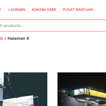
E
LAYANAN
KONTAK KAMI
PUSAT BANTUAN
ik
»
Halaman 4
n
as