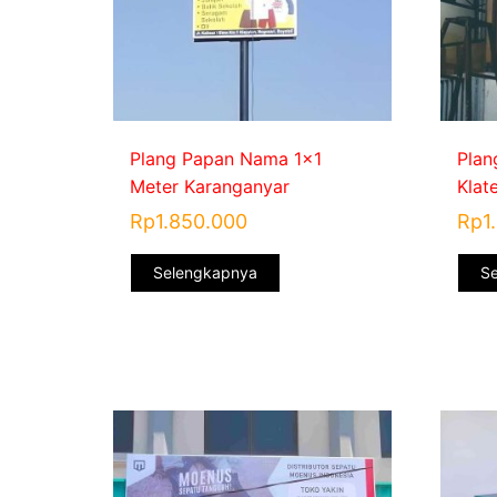
Plang Papan Nama 1×1
Plan
Meter Karanganyar
Klat
Rp
1.850.000
Rp
1
Selengkapnya
S