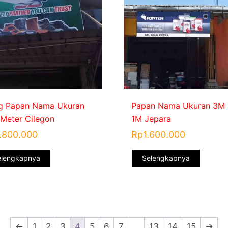
g Papan Nama Ukuran
Papan Nama Ukuran 3M 
Meter Cilegon
1M Jepara
.800.000
Rp
1.600.000
elengkapnya
Selengkapnya
←
1
2
3
4
5
6
7
…
13
14
15
→