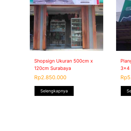
Shopsign Ukuran 500cm x
Plan
120cm Surabaya
3×4 
Rp
2.850.000
Rp
5
Selengkapnya
S