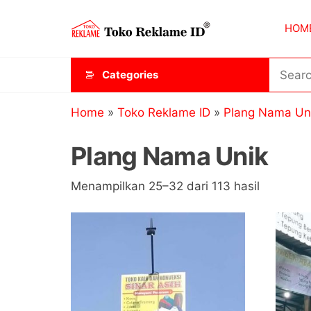
Skip
Toko
JAGOAN
to
HOM
IKLAN
Reklame
the
ID
content
Categories
Home
»
Toko Reklame ID
»
Plang Nama Un
Plang Nama Unik
Diurutka
Menampilkan 25–32 dari 113 hasil
menurut
popularit