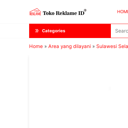
Skip
Toko
JAGOAN
to
HOM
IKLAN
Reklame
the
ID
content
Categories
Home
»
Area yang dilayani
»
Sulawesi Sel