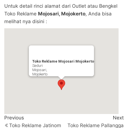
Untuk detail rinci alamat dari Outlet atau Bengkel
Toko Reklame
Mojosari, Mojokerto
, Anda bisa
melihat nya disini :
Toko Reklame Mojosari Mojokerto
Seduri
Mojosari,
Mojokerto
Navigasi
Previous
N
Previous
Next
Post
P
pos
Toko Reklame Jatinom
Toko Reklame Pallangga