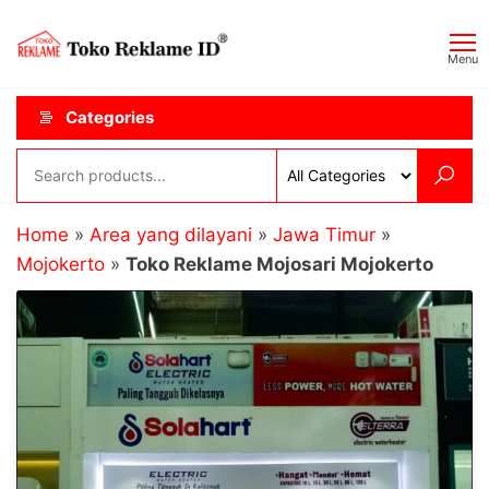
Skip
Toko
JAGOAN
to
IKLAN
Reklame
Menu
the
ID
content
Categories
Home
»
Area yang dilayani
»
Jawa Timur
»
Mojokerto
»
Toko Reklame Mojosari Mojokerto