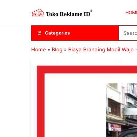
Skip
Toko
JAGOAN
to
HOM
IKLAN
Reklame
the
ID
content
Categories
Home
»
Blog
»
Biaya Branding Mobil Wajo