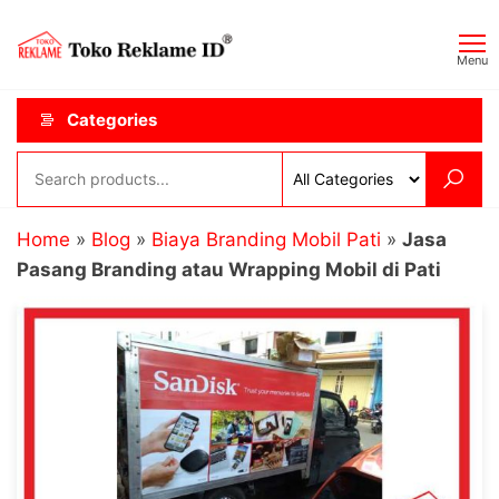
Skip
Toko
JAGOAN
to
IKLAN
Reklame
Menu
the
ID
content
Categories
Home
»
Blog
»
Biaya Branding Mobil Pati
»
Jasa
Pasang Branding atau Wrapping Mobil di Pati