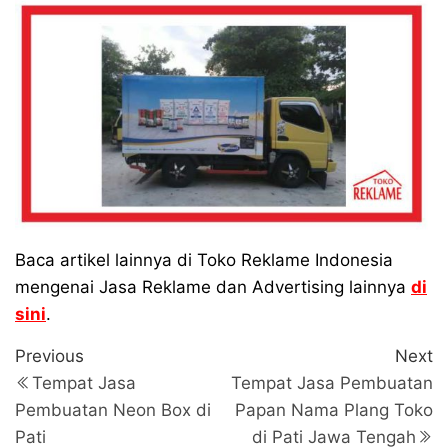
Baca artikel lainnya di Toko Reklame Indonesia
mengenai Jasa Reklame dan Advertising lainnya
di
sini
.
Navigasi
Previous
N
Previous
Next
Post
P
pos
Tempat Jasa
Tempat Jasa Pembuatan
Pembuatan Neon Box di
Papan Nama Plang Toko
Pati
di Pati Jawa Tengah