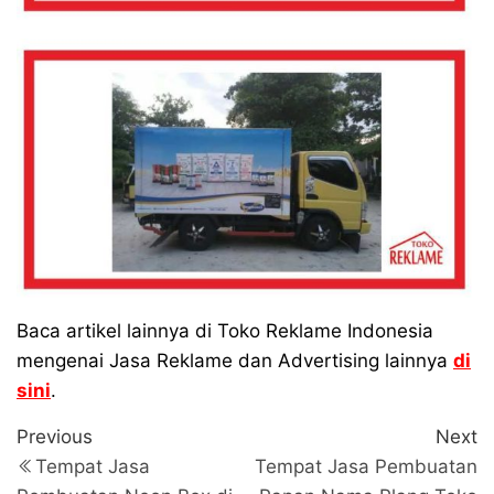
Baca artikel lainnya di Toko Reklame Indonesia
mengenai Jasa Reklame dan Advertising lainnya
di
sini
.
Navigasi
Previous
N
Previous
Next
Post
P
pos
Tempat Jasa
Tempat Jasa Pembuatan