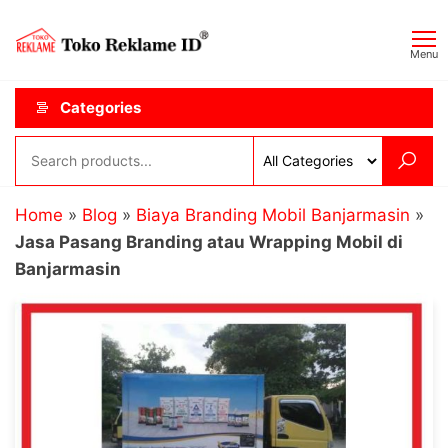
Skip
Toko
JAGOAN
to
IKLAN
Reklame
Menu
the
ID
content
Categories
Home
»
Blog
»
Biaya Branding Mobil Banjarmasin
»
Jasa Pasang Branding atau Wrapping Mobil di
Banjarmasin