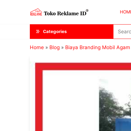
Skip
Toko
JAGOAN
to
HOM
IKLAN
Reklame
the
ID
content
Categories
Home
»
Blog
»
Biaya Branding Mobil Agam