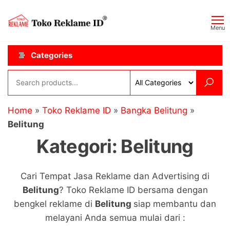
Skip
Toko
JAGOAN
to
IKLAN
Reklame
Menu
the
ID
content
Categories
Home
»
Toko Reklame ID
»
Bangka Belitung
»
Belitung
Kategori:
Belitung
Cari Tempat Jasa Reklame dan Advertising di
Belitung
? Toko Reklame ID bersama dengan
bengkel reklame di
Belitung
siap membantu dan
melayani Anda semua mulai dari :