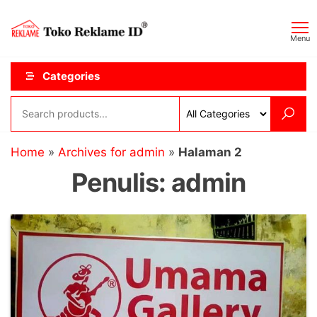
Skip
Toko
JAGOAN
to
IKLAN
Reklame
Menu
the
ID
content
Categories
Home
»
Archives for admin
»
Halaman 2
Penulis:
admin