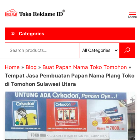
Skip
Toko
JAGOAN
to
IKLAN
Reklame
Menu
the
ID
content
Categories
Home
»
Blog
»
Buat Papan Nama Toko Tomohon
»
Tempat Jasa Pembuatan Papan Nama Plang Toko
di Tomohon Sulawesi Utara