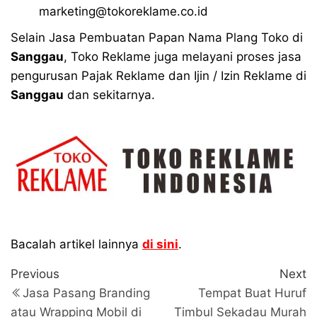
marketing@tokoreklame.co.id
Selain Jasa Pembuatan Papan Nama Plang Toko di
Sanggau
, Toko Reklame juga melayani proses jasa
pengurusan Pajak Reklame dan Ijin / Izin Reklame di
Sanggau
dan sekitarnya.
Bacalah artikel lainnya
di sini
.
Navigasi
Previous
N
Previous
Next
Post
P
pos
Jasa Pasang Branding
Tempat Buat Huruf
atau Wrapping Mobil di
Timbul Sekadau Murah