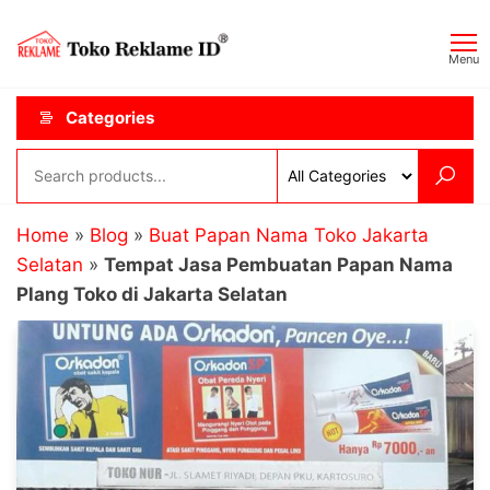
Skip
Toko
JAGOAN
to
IKLAN
Reklame
Menu
the
ID
content
Categories
Home
»
Blog
»
Buat Papan Nama Toko Jakarta
Selatan
»
Tempat Jasa Pembuatan Papan Nama
Plang Toko di Jakarta Selatan