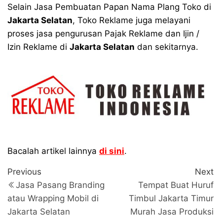
Selain Jasa Pembuatan Papan Nama Plang Toko di
Jakarta Selatan
, Toko Reklame juga melayani
proses jasa pengurusan Pajak Reklame dan Ijin /
Izin Reklame di
Jakarta Selatan
dan sekitarnya.
Bacalah artikel lainnya
di sini
.
Navigasi
Previous
N
Previous
Next
Post
P
pos
Jasa Pasang Branding
Tempat Buat Huruf
atau Wrapping Mobil di
Timbul Jakarta Timur
Jakarta Selatan
Murah Jasa Produksi