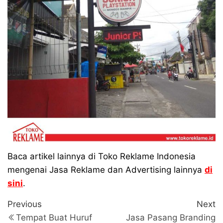
Baca artikel lainnya di Toko Reklame Indonesia
mengenai Jasa Reklame dan Advertising lainnya
di
sini
.
Navigasi
Previous
N
Previous
Next
Post
P
pos
Tempat Buat Huruf
Jasa Pasang Branding