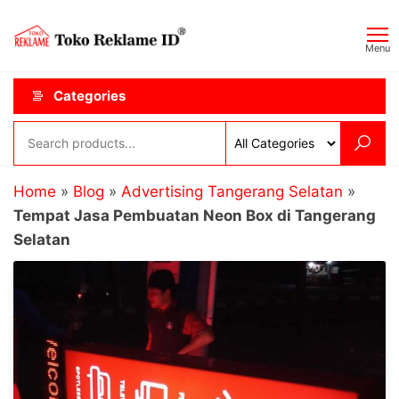
Skip
Toko
JAGOAN
to
IKLAN
Reklame
Menu
the
ID
content
Categories
Home
»
Blog
»
Advertising Tangerang Selatan
»
Tempat Jasa Pembuatan Neon Box di Tangerang
Selatan