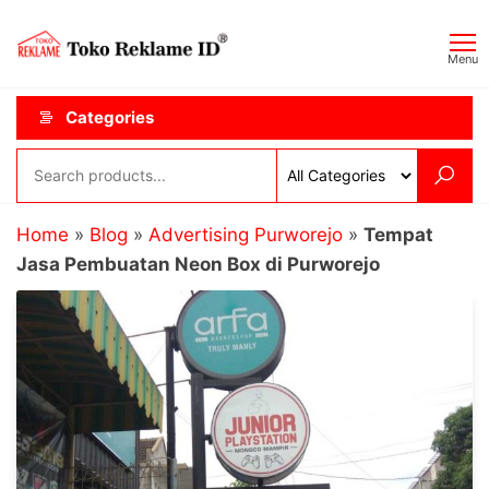
Skip
Toko
JAGOAN
to
IKLAN
Reklame
Menu
the
ID
content
Categories
Home
»
Blog
»
Advertising Purworejo
»
Tempat
Jasa Pembuatan Neon Box di Purworejo