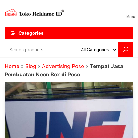
Skip
Toko
JAGOAN
to
IKLAN
Reklame
Menu
the
ID
content
Categories
Home
»
Blog
»
Advertising Poso
»
Tempat Jasa
Pembuatan Neon Box di Poso