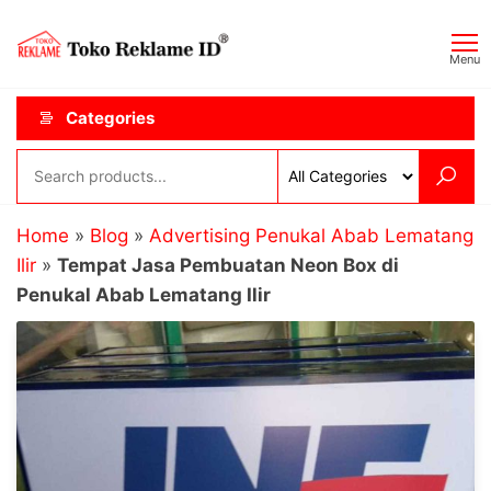
Skip
Toko
JAGOAN
to
IKLAN
Reklame
Menu
the
ID
content
Categories
Home
»
Blog
»
Advertising Penukal Abab Lematang
Ilir
»
Tempat Jasa Pembuatan Neon Box di
Penukal Abab Lematang Ilir