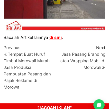
Bacalah Artikel lainnya
di sini
.
Navigasi
Previous
N
Previous
Next
Post
P
pos
Tempat Buat Huruf
Jasa Pasang Branding
Timbul Morowali Murah
atau Wrapping Mobil di
Jasa Produksi
Morowali
Pembuatan Pasang dan
Pajak Reklame di
Morowali
"JAGOAN IKLAN"