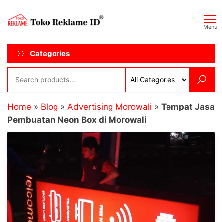
Skip
Toko
JAGOAN
to
IKLAN
Reklame
Menu
the
ID
content
Categories
Home
»
Blog
»
Advertising Morowali
»
Tempat Jasa
Pembuatan Neon Box di Morowali