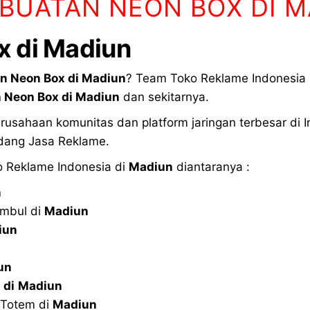
BUATAN NEON BOX DI 
 di Madiun
n Neon Box di
Madiun
? Team Toko Reklame Indonesia
 Neon Box di
Madiun
dan sekitarnya.
usahaan komunitas dan platform jaringan terbesar di
dang Jasa Reklame.
o Reklame Indonesia di
Madiun
diantaranya :
n
imbul di
Madiun
iun
un
o
di
Madiun
 Totem di
Madiun