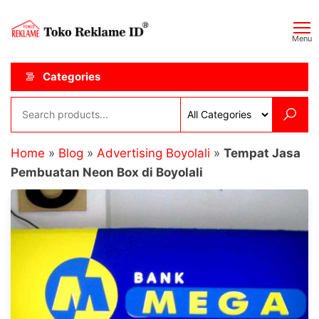
Skip
Toko
JAGOAN
to
IKLAN
Reklame
Menu
the
ID
content
Categories
Home
»
Blog
»
Advertising Boyolali
»
Tempat Jasa
Pembuatan Neon Box di Boyolali