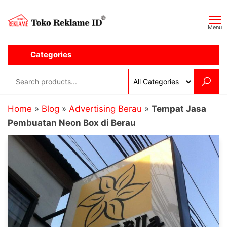
Skip
Toko
JAGOAN
to
IKLAN
Reklame
Menu
the
ID
content
Categories
Home
»
Blog
»
Advertising Berau
»
Tempat Jasa
Pembuatan Neon Box di Berau