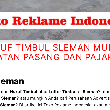
RUF TIMBUL SLEMAN MU
TAN PASANG DAN PAJAK
leman
uatan
Huruf Timbul
atau
Letter Timbul
di
Sleman
? ata
i
Sleman
? atau mungkin Anda cari Perusahaan Adverti
i
Sleman
? Di artikel ini Toko Reklame Indonesia, akan 