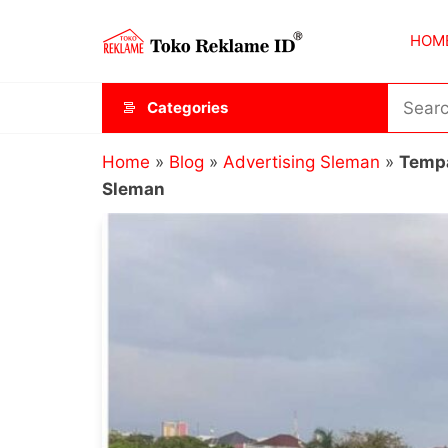
Skip
Toko
JAGOAN
to
HOM
IKLAN
Reklame
the
ID
content
Categories
Home
»
Blog
»
Advertising Sleman
»
Tempa
Sleman