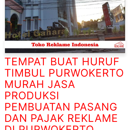
TEMPAT BUAT HURUF
TIMBUL PURWOKERTO
MURAH JASA
PRODUKSI
PEMBUATAN PASANG
DAN PAJAK REKLAME
DI PURWOKERTO