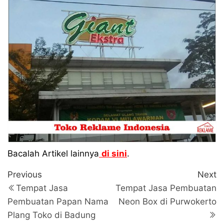
Bacalah Artikel lainnya
di sini
.
Navigasi
Previous
N
Previous
Next
Post
P
pos
Tempat Jasa
Tempat Jasa Pembuatan
Pembuatan Papan Nama
Neon Box di Purwokerto
Plang Toko di Badung