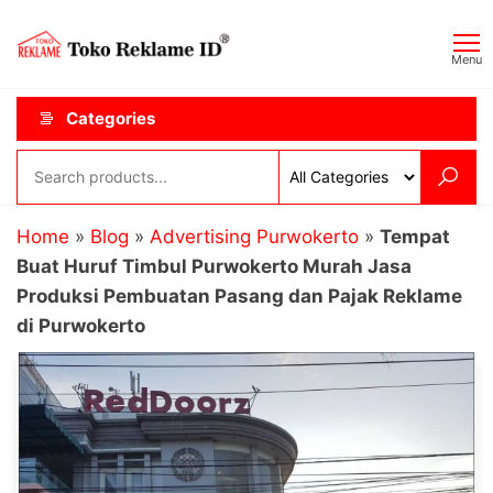
Skip
Toko
JAGOAN
to
IKLAN
Reklame
Menu
the
ID
content
Categories
Home
»
Blog
»
Advertising Purwokerto
»
Tempat
Buat Huruf Timbul Purwokerto Murah Jasa
Produksi Pembuatan Pasang dan Pajak Reklame
di Purwokerto