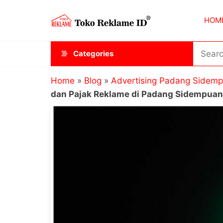
Skip
Toko
JAGOAN
to
HOM
IKLAN
Reklame
the
ID
content
Categories
Home
»
Blog
»
Advertising Padang Sidem
dan Pajak Reklame di Padang Sidempuan