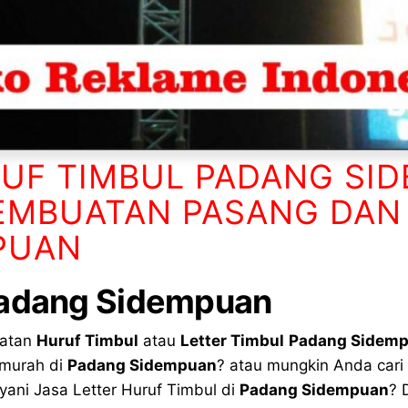
RUF TIMBUL PADANG SI
EMBUATAN PASANG DAN
PUAN
adang Sidempuan
uatan
Huruf Timbul
atau
Letter Timbul
Padang Sidem
 murah di
Padang Sidempuan
? atau mungkin Anda cari
yani Jasa Letter Huruf Timbul di
Padang Sidempuan
? 