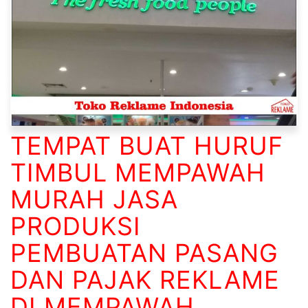
TEMPAT BUAT HURUF
TIMBUL MEMPAWAH
MURAH JASA
PRODUKSI
PEMBUATAN PASANG
DAN PAJAK REKLAME
DI MEMPAWAH