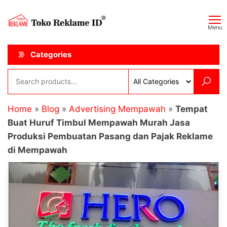
Skip
Toko
JAGOAN
to
IKLAN
Reklame
Menu
the
ID
content
Categories
Home
»
Blog
»
Advertising Mempawah
»
Tempat
Buat Huruf Timbul Mempawah Murah Jasa
Produksi Pembuatan Pasang dan Pajak Reklame
di Mempawah