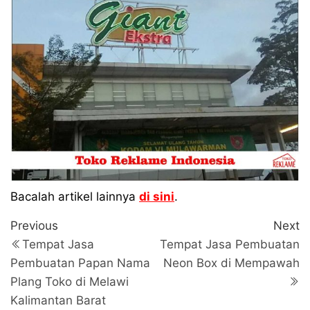
Bacalah artikel lainnya
di sini
.
Navigasi
Previous
N
Previous
Next
Post
P
pos
Tempat Jasa
Tempat Jasa Pembuatan
Pembuatan Papan Nama
Neon Box di Mempawah
Plang Toko di Melawi
Kalimantan Barat