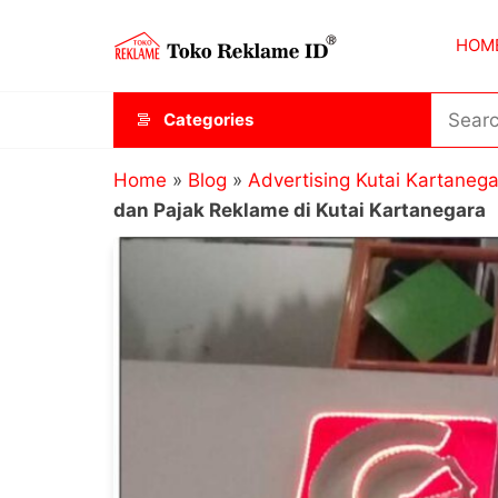
Skip
Toko
JAGOAN
to
HOM
IKLAN
Reklame
the
ID
content
Categories
Home
»
Blog
»
Advertising Kutai Kartaneg
dan Pajak Reklame di Kutai Kartanegara