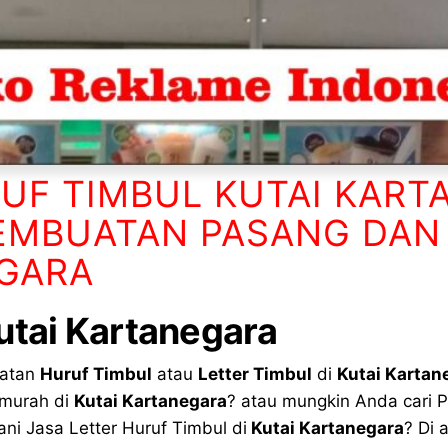
UF TIMBUL KUTAI KAR
EMBUATAN PASANG DAN
EGARA
tai Kartanegara
uatan
Huruf Timbul
atau
Letter Timbul
di
Kutai Kartan
 murah di
Kutai Kartanegara
? atau mungkin Anda cari 
ni Jasa Letter Huruf Timbul di
Kutai Kartanegara
? Di 