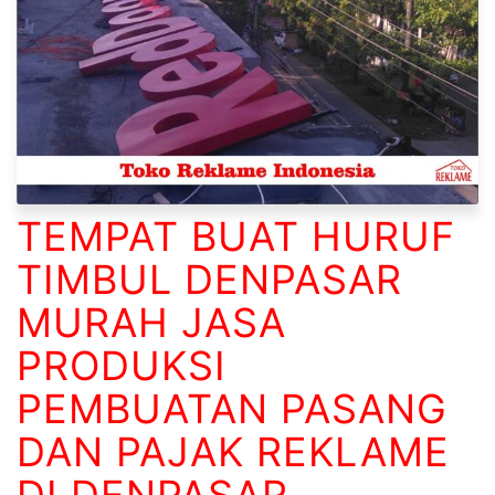
TEMPAT BUAT HURUF
TIMBUL DENPASAR
MURAH JASA
PRODUKSI
PEMBUATAN PASANG
DAN PAJAK REKLAME