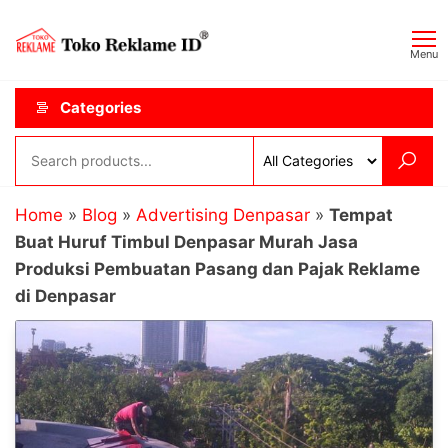
Skip
Toko
JAGOAN
to
IKLAN
Reklame
Menu
the
ID
content
Categories
Home
»
Blog
»
Advertising Denpasar
»
Tempat
Buat Huruf Timbul Denpasar Murah Jasa
Produksi Pembuatan Pasang dan Pajak Reklame
di Denpasar