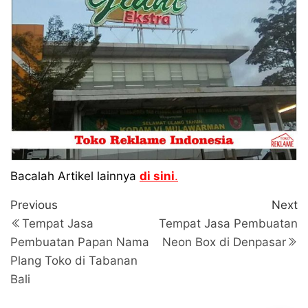
Bacalah Artikel lainnya
di sini
.
Navigasi
Previous
N
Previous
Next
Post
P
pos
Tempat Jasa
Tempat Jasa Pembuatan
Pembuatan Papan Nama
Neon Box di Denpasar
Plang Toko di Tabanan
Bali