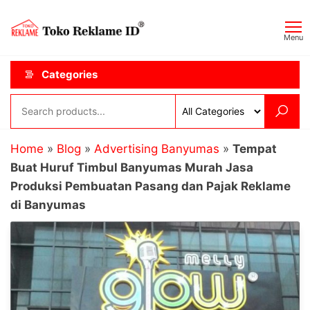
Skip
Toko
JAGOAN
to
IKLAN
Reklame
Menu
the
ID
content
Categories
Home
»
Blog
»
Advertising Banyumas
»
Tempat
Buat Huruf Timbul Banyumas Murah Jasa
Produksi Pembuatan Pasang dan Pajak Reklame
di Banyumas